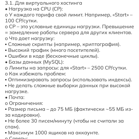
3.1. Для виртуального хостинга
•
Нагрузка на CPU (CP):
o
У каждого тарифа свой лимит. Например, «Start» –
100 CP/сутки.
o
CP – это условные единицы нагрузки. Превышение
= замедление работы сервера для других клиентов.
o
Что дает нагрузку:
▪
Сложные скрипты (например, криптография).
▪
Высокий трафик (много посетителей).
▪
Ошибки в коде (бесконечные циклы).
•
Базы данных (MySQL):
o
Лимиты на запросы: для «Start» – 2500 CP/сутки.
o
Как избежать проблем:
▪
Оптимизировать запросы (использовать индексы).
▪
Не делать сложные выборки данных при высокой
нагрузке.
•
Почта:
o
Ограничения:
▪
Размер письма – до 75 МБ (фактически ~55 МБ из-
за кодировки).
▪
Не более 30 писем/минуту (чтобы не считали за
спам).
▪
Максимум 1000 ящиков на аккаунте.
o
Советы: