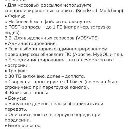
▪
Для массовых рассылок используйте
специализированные сервисы (
SendGrid
,
Mailchimp
).
•
Файлы:
o
Не более 5 млн файлов на аккаунте.
o
POST-запросы – до 1 ГБ (например, загрузка
видео).
3.2. Для выделенных серверов (VDS/VPS)
•
Администрирование:
o
Если выбран тариф с администрированием,
провайдер сам обновляет ПО (Apache, MySQL и т.д.).
o
Без администрирования – вы отвечаете за все
настройки.
•
Трафик:
o
30 ТБ включено, далее – доплата.
o
Скорость: гарантируется 1 Гбит/с (но может быть
ограничена при перегрузке канала).
4. Важные нюансы
•
Бонусы:
o
Бонусные домены нельзя обналичить или
передать.
o
Они списываются в первую очередь при
продлении.
•
Безопасность: