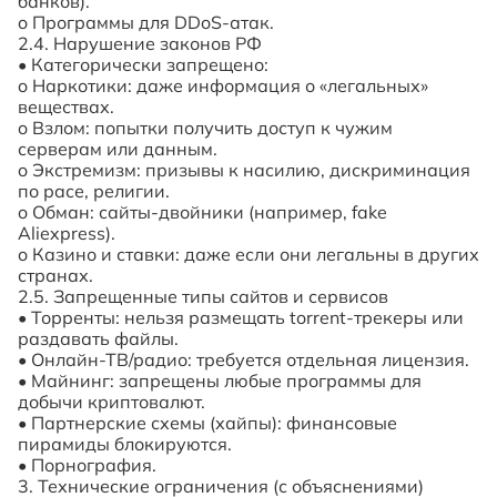
банков).
o
Программы для
DDoS
-атак.
2.4. Нарушение законов РФ
•
Категорически запрещено:
o
Наркотики: даже информация о «легальных»
веществах.
o
Взлом: попытки получить доступ к чужим
серверам или данным.
o
Экстремизм: призывы к насилию, дискриминация
по расе, религии.
o
Обман: сайты-двойники (например,
fake
Aliexpress
).
o
Казино и ставки: даже если они легальны в других
странах.
2.5. Запрещенные типы сайтов и сервисов
•
Торренты: нельзя размещать
torrent
-трекеры или
раздавать файлы.
•
Онлайн-ТВ/радио: требуется отдельная лицензия.
•
Майнинг: запрещены любые программы для
добычи криптовалют.
•
Партнерские схемы (хайпы): финансовые
пирамиды блокируются.
•
Порнография
.
3. Технические ограничения (с объяснениями)