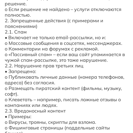
решение.
o
Если решение не найдено – услуги отключаются
полностью.
2. Запрещенные действия (с примерами и
пояснениями)
2.1. Спам
•
Включает не только
email
-рассылки, но и:
o
Массовые сообщения в соцсетях, мессенджерах.
o
Комментарии на форумах с рекламой.
o
«Пассивный спам» – если ваш сайт упоминается в
чужой спам-рассылке, это тоже нарушение.
2.2. Нарушение прав третьих лиц
•
Запрещено:
o
Публиковать личные данные (номера телефонов,
адреса) без согласия.
o
Размещать пиратский контент (фильмы, музыку,
софт).
o
Клеветать – например, писать ложные отзывы о
компаниях или людях.
2.3. Вредоносный контент
•
Примеры:
o
Вирусы, трояны, скрипты для взлома.
o
Фишинговые страницы (поддельные сайты